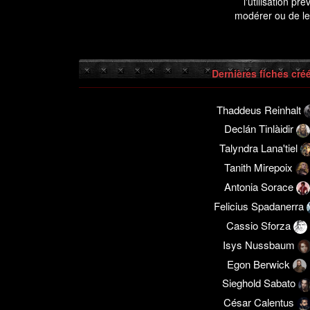
l'utilisation p
modérer ou de le
Dernières fiches cré
Thaddeus Reinhalt
Declán Tinlàidir
Talyndra Lana'tiel
Tanith Mirepoix
Antonia Sorace
Felicius Spadanerra
Cassio Sforza
Isys Nussbaum
Egon Berwick
Sieghold Sabato
César Calentus