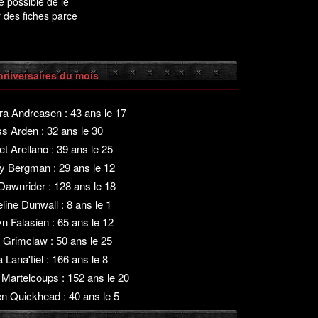
e possible de le
 des fiches parce
nniversaires du mois
ra Andreasen
: 43 ans le 17
ss Arden
: 32 ans le 30
et Arellano
: 39 ans le 25
sy Bergman
: 29 ans le 12
l Dawnrider
: 128 ans le 18
eline Dunwall
: 8 ans le 1
n Falasien
: 65 ans le 12
 Grimclaw
: 50 ans le 25
 Lana'tiel
: 166 ans le 8
 Martelcoups
: 152 ans le 20
n Quickhead
: 40 ans le 5