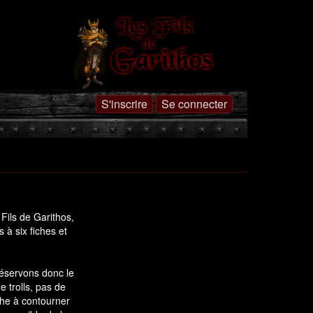
S'inscrire
Se connecter
 Fils de Garithos,
à six fiches et
réservons donc le
e trolls, pas de
che à contourner