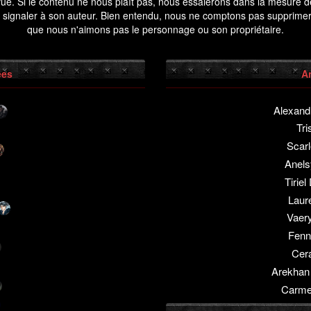
révue. Si le contenu ne nous plaît pas, nous essaierons dans la mesure d
 signaler à son auteur. Bien entendu, nous ne comptons pas supprimer
que nous n'aimons pas le personnage ou son propriétaire.
ées
A
Alexand
Tri
Scarl
Anel
Tirie
Laur
Vaery
Fenn
Cera
Arekhan
Carme