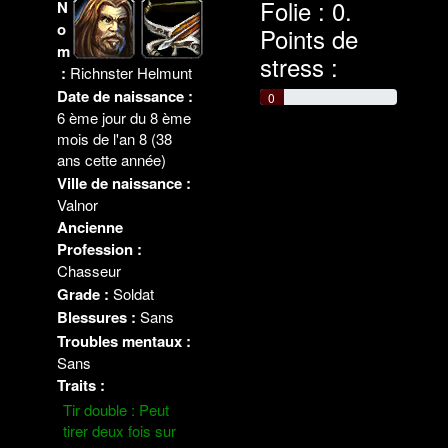
Folie : 0.
N
o
Points de
m
stress :
:
Richnster Helmunt
Date de naissance :
0
6
ème
jour du 8 ème
mois
de l'an 8
(38
ans cette année)
Ville de naissance :
Valnor
Ancienne
Profession :
Chasseur
Grade :
Soldat
Blessures :
Sans
Troubles mentaux :
Sans
Traits :
Tir double : Peut
tirer deux fois sur