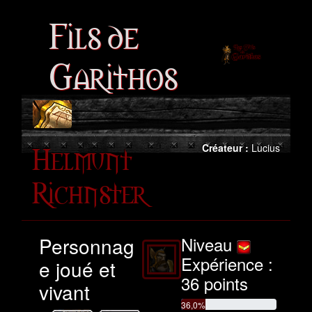
Fils de
Garithos
Helmunt
Créateur :
Lucius
Richnster
Personnag
Niveau
Expérience :
e joué et
36 points
vivant
36,0%