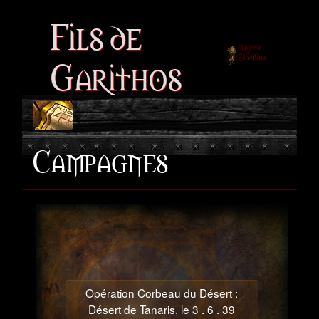
Fils de
Garithos
Campagnes
Opération Corbeau du Désert :
Désert de Tanaris, le 3 . 6 . 39